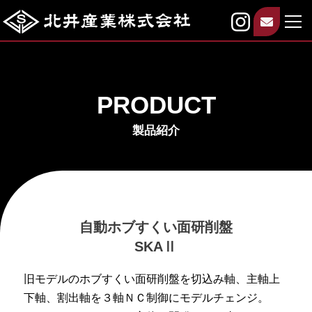
PRODUCT
製品紹介
自動ホブすくい面研削盤
SKAⅡ
旧モデルのホブすくい面研削盤を切込み軸、主軸上
下軸、割出軸を３軸ＮＣ制御にモデルチェンジ。