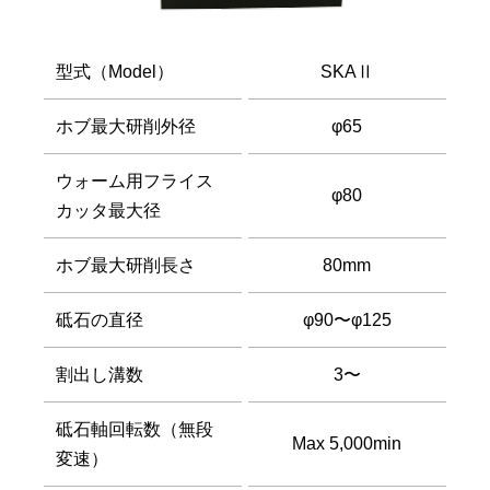
型式（Model）
SKAⅡ
ホブ最大研削外径
φ65
ウォーム用フライス
φ80
カッタ最大径
ホブ最大研削長さ
80mm
砥石の直径
φ90〜φ125
割出し溝数
3〜
砥石軸回転数（無段
Max 5,000min
変速）