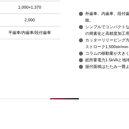
1,000×1,370
外歯車、内歯車、段付
2,000
能。
シンプルでコンパクトな
平歯車/内歯車/段付歯車
の簡素化と高精度加工
カッターリリービング
ストローク1,500str/m
コラムの移動量が大き
総所要電力1.5kVAと
据付面積はたたみ一畳よ