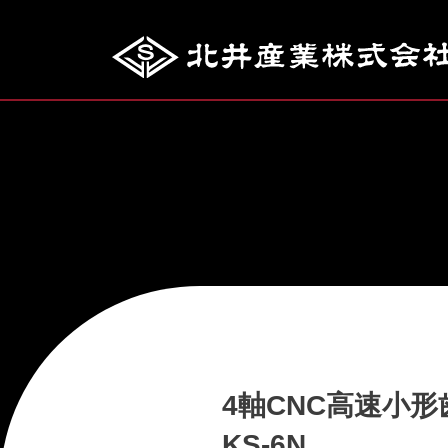
4軸CNC高速小
KS-6N