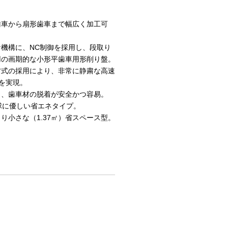
歯車から扇形歯車まで幅広く加工可
機構に、NC制御を採用し、段取り
用の画期的な小形平歯車用形削り盤。
方式の採用により、非常に静粛な高速
inを実現。
く、歯車材の脱着が安全かつ容易。
地球に優しい省エネタイプ。
り小さな（1.37㎡）省スペース型。